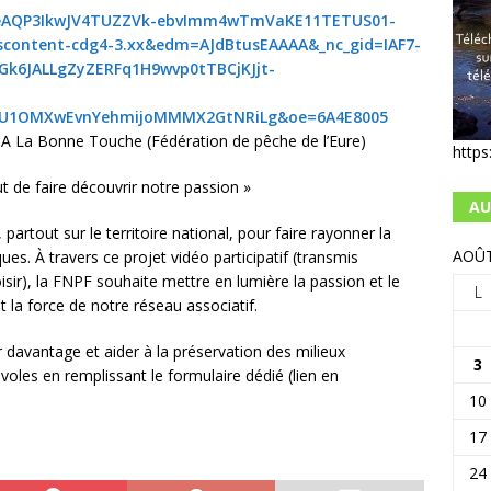
eAQP3IkwJV4TUZZVk-ebvImm4wTmVaKE11TETUS01-
scontent-cdg4-3.xx&edm=AJdBtusEAAAA&_nc_gid=IAF7-
6JALLgZyZERFq1H9wvp0tTBCjKJjt-
aU1OMXwEvnYehmijoMMMX2GtNRiLg&oe=6A4E8005
 La Bonne Touche (Fédération de pêche de l’Eure)
https
 de faire découvrir notre passion »
AU
rtout sur le territoire national, pour faire rayonner la
AOÛT
ues. À travers ce projet vidéo participatif (transmis
isir), la FNPF souhaite mettre en lumière la passion et le
L
 la force de notre réseau associatif.
 davantage et aider à la préservation des milieux
3
oles en remplissant le formulaire dédié (lien en
10
17
24