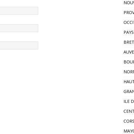
NOUV
PROV
OCCI
PAYS
BRE
AUVE
BOU
NOR
HAUT
GRAN
ILE 
CENT
COR
MAY