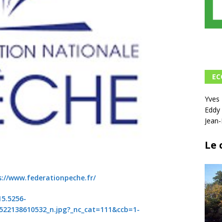
EC
Yve
Eddy
Jean
Le 
s://www.federationpeche.fr/
15.5256-
522138610532_n.jpg?_nc_cat=111&ccb=1-