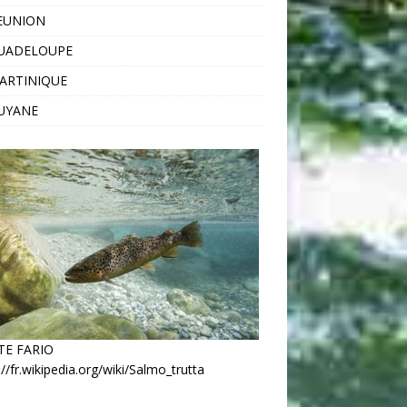
EUNION
GUADELOUPE
ARTINIQUE
UYANE
TE FARIO
://fr.wikipedia.org/wiki/Salmo_trutta