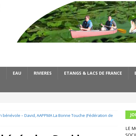
E
EAU
RIVIERES
ETANGS & LACS DE FRANCE
JO
n bénévole – David, AAPPMA La Bonne Touche (Fédération de
LE 
SOCI