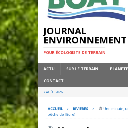
JOURNAL
ENVIRONNEMENT
POUR ÉCOLOGISTE DE TERRAIN
ACTU
SUR LE TERRAIN
PLANET
CONTACT
7 AOÛT 2026
ACCUEIL
RIVIERES
Une minute, u
pêche de l’Eure)