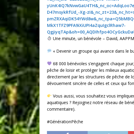
yUnK4IQ7kNvwGaU4TH&_nc_oc=AdqLoo7
D47msykRfUd_-Xg-zI&_nc_zt=23&_nc_ht=
pmZRXAqiDK54YWd8w&_nc_tpa=Q5bMBQGk
MkX1TFZ9PFA9iXiUPI4aZquIgclRhaw7-
QgjiyqTAp&oh=00_AQDIhfpo4OCyGckuD
Une minute, un bénévole – David, AAPPMA
« Devenir un groupe qui avance dans le but
68 000 bénévoles s’engagent chaque jour, pa
pêche de loisir et protéger les milieux aquatiq
directement par les structures de pêche de lo
dévouement sincère de celles et ceux qui font
Vous aussi, vous souhaitez vous impliquer
aquatiques ? Rejoignez notre réseau de bénév
commentaire).
#GénérationPêche