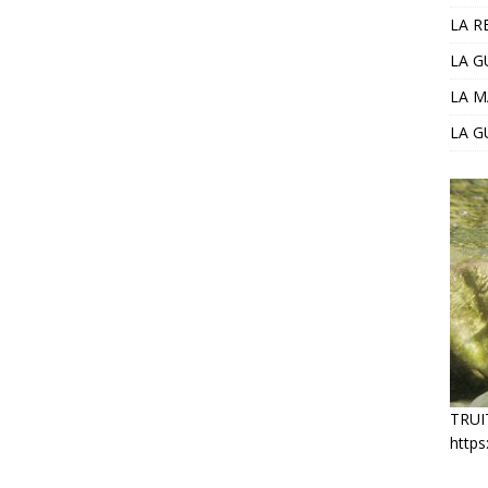
LA R
LA 
LA M
LA G
TRUI
https