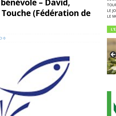
bénévole – David,
TOUR
Touche (Fédération de
LE J
LE M
L’
0