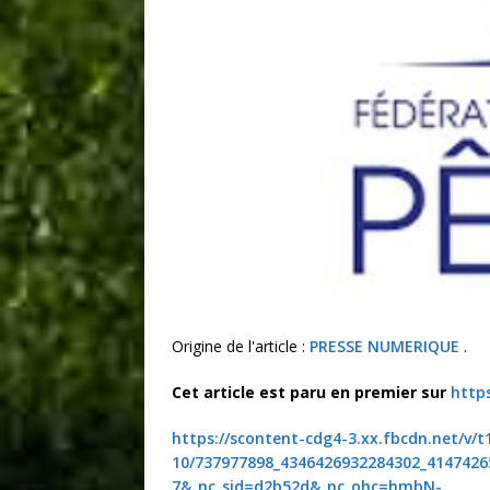
Origine de l'article :
PRESSE NUMERIQUE
.
Cet article est paru en premier sur
http
https://scontent-cdg4-3.xx.fbcdn.net/v/t
10/737977898_4346426932284302_4147426
7&_nc_sid=d2b52d&_nc_ohc=hmbN-