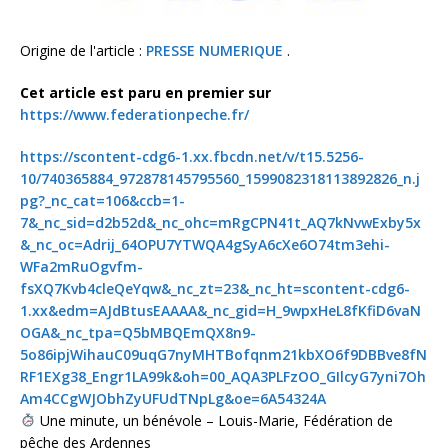
Origine de l'article :
PRESSE NUMERIQUE
.
Cet article est paru en premier sur
https://www.federationpeche.fr/
https://scontent-cdg6-1.xx.fbcdn.net/v/t15.5256-
10/740365884_972878145795560_1599082318113892826_n.j
pg?_nc_cat=106&ccb=1-
7&_nc_sid=d2b52d&_nc_ohc=mRgCPN41t_AQ7kNvwExby5x
&_nc_oc=Adrij_64OPU7YTWQA4gSyA6cXe6O74tm3ehi-
WFa2mRuOgvfm-
fsXQ7Kvb4cleQeYqw&_nc_zt=23&_nc_ht=scontent-cdg6-
1.xx&edm=AJdBtusEAAAA&_nc_gid=H_9wpxHeL8fKfiD6vaN
OGA&_nc_tpa=Q5bMBQEmQX8n9-
5o86ipjWihauC09uqG7nyMHTBofqnm21kbXO6f9DBBve8fN
RF1EXg38_Engr1LA99k&oh=00_AQA3PLFzOO_GIlcyG7yni7Oh
Am4CCgWJObhZyUFUdTNpLg&oe=6A54324A
Une minute, un bénévole – Louis-Marie, Fédération de
pêche des Ardennes