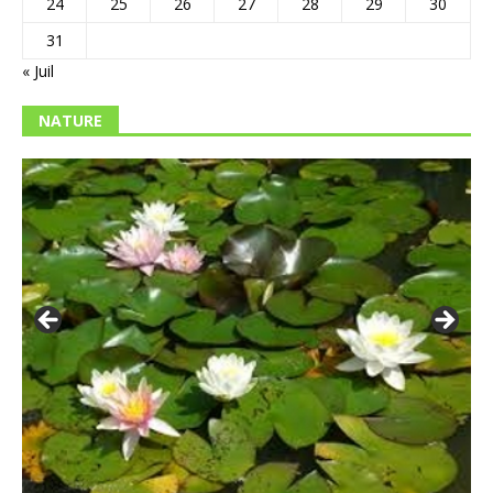
24
25
26
27
28
29
30
31
« Juil
NATURE