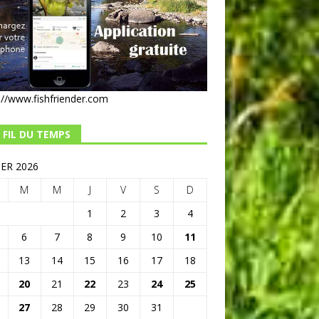
://www.fishfriender.com
 FIL DU TEMPS
IER 2026
M
M
J
V
S
D
1
2
3
4
6
7
8
9
10
11
13
14
15
16
17
18
20
21
22
23
24
25
27
28
29
30
31