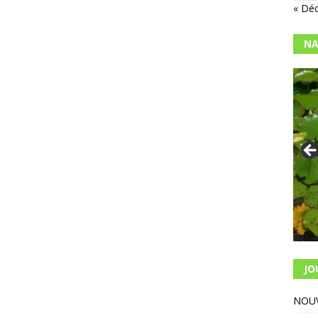
« Dé
NA
JO
NOUV