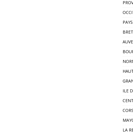
PROV
OCCI
PAYS
BRE
AUVE
BOU
NOR
HAUT
GRAN
ILE 
CENT
COR
MAY
LA R