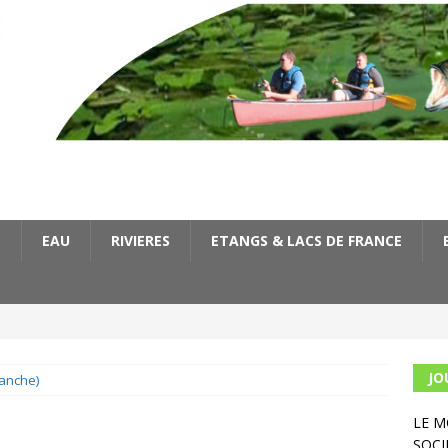
E
EAU
RIVIERES
ETANGS & LACS DE FRANCE
JO
manche)
LE 
SOCI