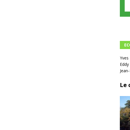
EC
Yve
Eddy
Jean
Le 