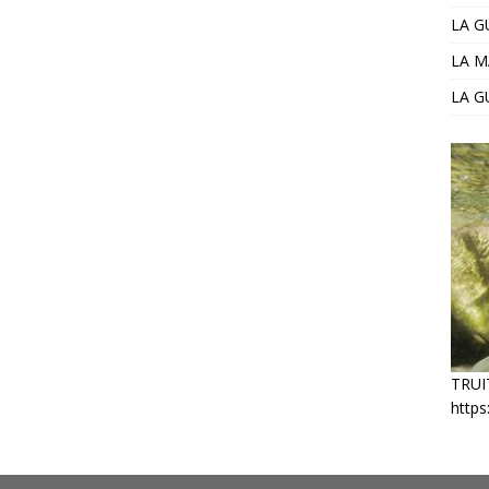
LA 
LA M
LA G
TRUI
https