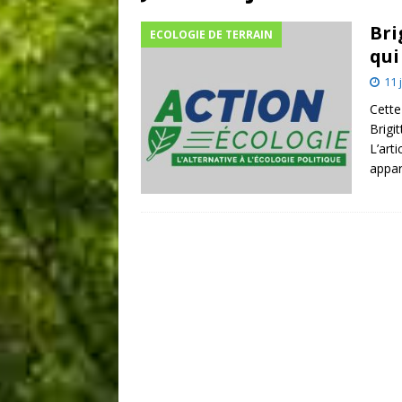
Bri
ECOLOGIE DE TERRAIN
qui
11 
Cette
Brigi
L’art
appar