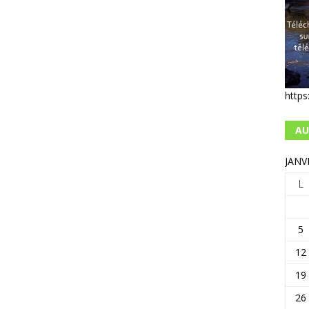
https
AU
JANV
L
5
12
19
26