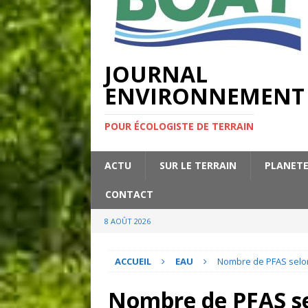
JOURNAL
ENVIRONNEMENT
POUR ÉCOLOGISTE DE TERRAIN
ACTU
SUR LE TERRAIN
PLANET
CONTACT
8 AOÛT 2026
ACCUEIL
EAU
Nombre de PFAS selon
Nombre de PFAS se