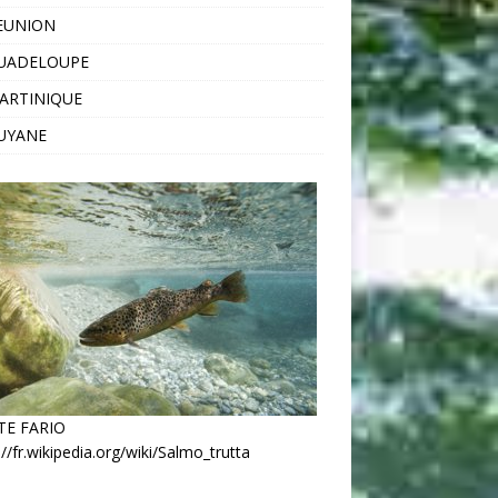
EUNION
GUADELOUPE
ARTINIQUE
UYANE
TE FARIO
://fr.wikipedia.org/wiki/Salmo_trutta