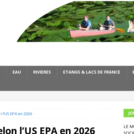
E
EAU
RIVIERES
ETANGS & LACS DE FRANCE
JO
 l’US EPA en 2026
LE 
lon l’US EPA en 2026
SOCI