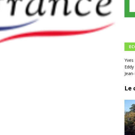
EC
Yve
Eddy
Jean
Le 