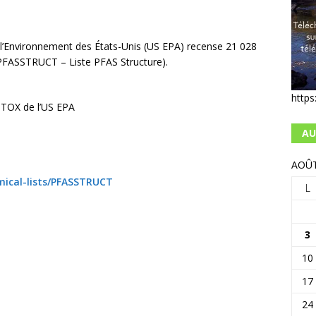
e l’Environnement des États-Unis (US EPA) recense 21 028
ASSTRUCT – Liste PFAS Structure).
https
TOX de l’US EPA
AU
AOÛT
ical-lists/PFASSTRUCT
L
3
10
17
24