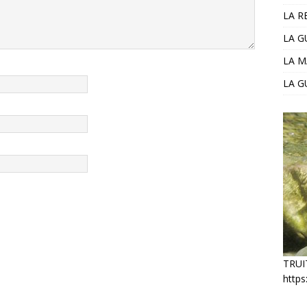
LA R
LA 
LA M
LA G
TRUI
https