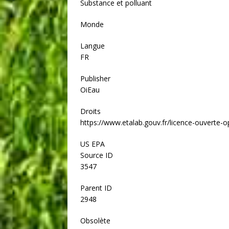
Substance et polluant
Monde
Langue
FR
Publisher
OiEau
Droits
https://www.etalab.gouv.fr/licence-ouverte-o
US EPA
Source ID
3547
Parent ID
2948
Obsolète