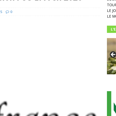
TOUR
LE J
ES
0
LE M
L’