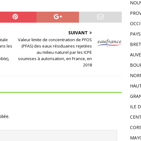
NOUV
PROV
OCCI
SUIVANT
PAYS
tale
Valeur limite de concentration de PFOS
BRE
ans les
(PFAS) des eaux résiduaires rejetées
au milieu naturel par les ICPE
AUVE
ble),
soumises à autorisation, en France, en
2018
BOU
NOR
HAUT
GRAN
ILE 
liée.
CENT
COR
MAY