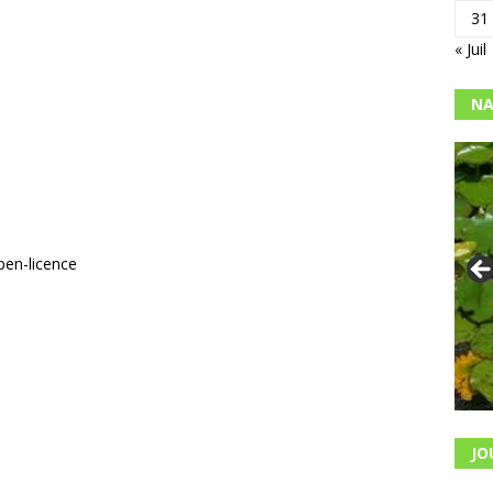
31
« Juil
NA
pen-licence
JO