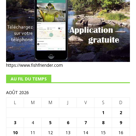
https://www.fishfriender.com
AU FIL DU TEMPS
AOÛT 2026
L
M
M
J
V
S
D
1
2
3
4
5
6
7
8
9
10
11
12
13
14
15
16