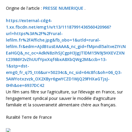
Origine de l'article :
PRESSE NUMERIQUE
.
https://external-cdg4-
1.xx.fbcdn.net/emg1/v/t13/11187991436560420966?
url=https%3A%2F%2Frural-
lefilm.fr%2FAffiche.jpg&fb_obo=1&utld=rural-
lefilm.fr&edm=AJdBtusEAAAA&_nc_gid=fMpndl5altveZIYcN
EaHGQ&_nc_oc=AdkN8zihSJCgpH3JgJTlDM15N9j5HXEVZXN
t23986Y2vZhUUfYpxXqf6bxA8XbQWg2M&ccb=13-
1&stp=dst-
emg0_fr_q75_tt6&ur=50234c&_nc_sid=64c8fc&oh=06_Q3-
5AWYotxzvzk_OX2XByr6gwYCZD1WjQ29FHXaGTjsJ-
0Hh&oe=6937DC42
Un film sans filtre sur l’agriculture, sur l’élevage en France, sur
l’engagement syndical pour sauver le modèle d’agriculture
familiale et la souveraineté alimentaire chère aux français.
Ruralité Terre de France